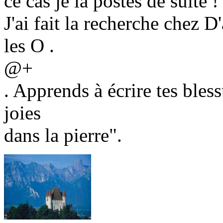
ce cas je la postes de suite !
J'ai fait la recherche chez D
les O .
@+
. Apprends à écrire tes bless
joies
dans la pierre".