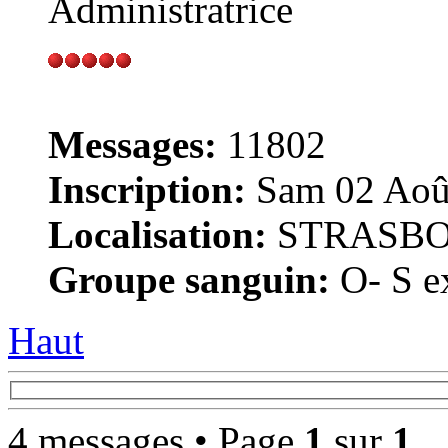
Administratrice
Messages:
11802
Inscription:
Sam 02 Août
Localisation:
STRASB
Groupe sanguin:
O- S ex
Haut
4 messages • Page
1
sur
1