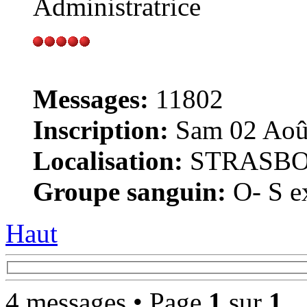
Administratrice
Messages:
11802
Inscription:
Sam 02 Août
Localisation:
STRASB
Groupe sanguin:
O- S ex
Haut
4 messages • Page
1
sur
1