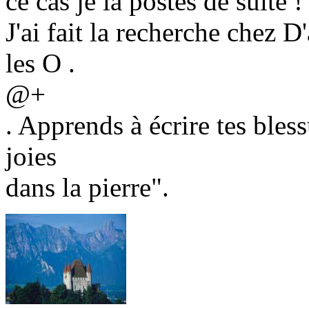
ce cas je la postes de suite !
J'ai fait la recherche chez D
les O .
@+
. Apprends à écrire tes bless
joies
dans la pierre".