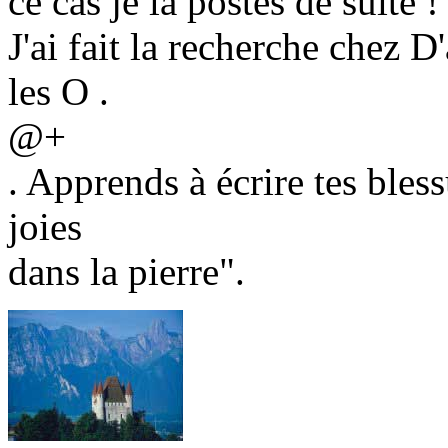
ce cas je la postes de suite !
J'ai fait la recherche chez D
les O .
@+
. Apprends à écrire tes bless
joies
dans la pierre".