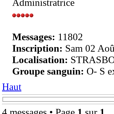
Administratrice
Messages:
11802
Inscription:
Sam 02 Août
Localisation:
STRASB
Groupe sanguin:
O- S ex
Haut
4 messages • Page
1
sur
1