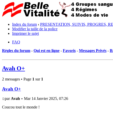
Index du forum
‹
PRESENTATION, SUIVIS, PROGRES, R
Modifier la taille de la police
Imprimer le sujet
FAQ
Règles du forum
-
Qui est en ligne
-
Favoris
-
Messages Privés
-
B
Avah O+
2 messages • Page
1
sur
1
Avah O+
par
Avah
» Mar 14 Janvier 2025, 07:26
Coucou tout le monde !