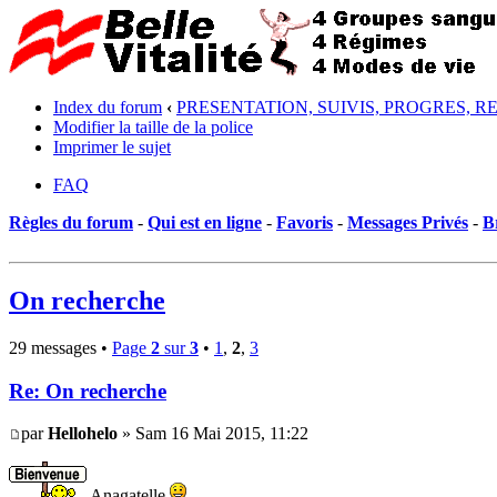
Index du forum
‹
PRESENTATION, SUIVIS, PROGRES, R
Modifier la taille de la police
Imprimer le sujet
FAQ
Règles du forum
-
Qui est en ligne
-
Favoris
-
Messages Privés
-
B
On recherche
29 messages •
Page
2
sur
3
•
1
,
2
,
3
Re: On recherche
par
Hellohelo
» Sam 16 Mai 2015, 11:22
Anagatelle