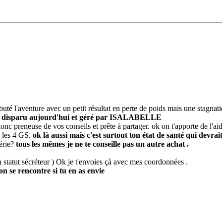
té l'aventure avec un petit résultat en perte de poids mais une stagnation
m disparu aujourd'hui et géré par ISALABELLE
nc preneuse de vos conseils et prête à partager. ok on t'apporte de l'ai
d les 4 GS.
ok là aussi mais c'est surtout ton état de santé qui devrai
série?
tous les mêmes je ne te conseille pas un autre achat .
n statut sécréteur ) Ok je t'envoies çà avec mes coordonnées .
on se rencontre si tu en as envie