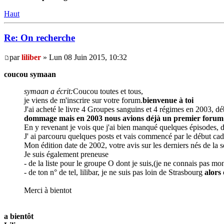
Haut
Re: On recherche
par
liliber
» Lun 08 Juin 2015, 10:32
coucou symaan
symaan a écrit:
Coucou toutes et tous,
je viens de m'inscrire sur votre forum.
bienvenue à toi
J'ai acheté le livre 4 Groupes sanguins et 4 régimes en 2003, débu
dommage mais en 2003 nous avions déjà un premier foru
En y revenant je vois que j'ai bien manqué quelques épisodes, do
J' ai parcouru quelques posts et vais commencé par le début ca
Mon édition date de 2002, votre avis sur les derniers nés de la 
Je suis également preneuse
- de la liste pour le groupe O dont je suis,(je ne connais pas mo
- de ton n° de tel, lilibar, je ne suis pas loin de Strasbourg
alors 
Merci à bientot
a bientôt