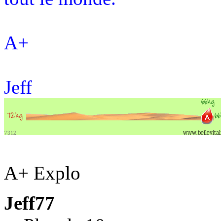
A+
Jeff
A+ Explo
Jeff77