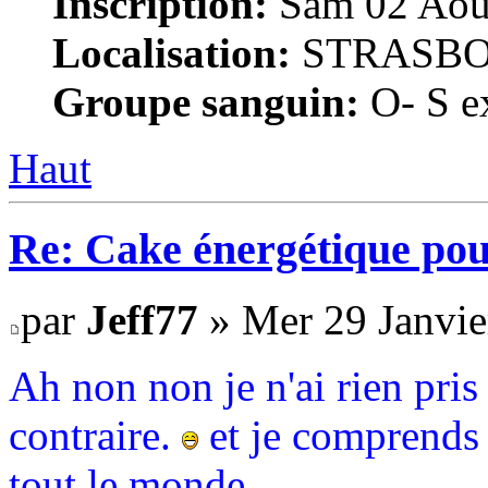
Inscription:
Sam 02 Août
Localisation:
STRASB
Groupe sanguin:
O- S ex
Haut
Re: Cake énergétique po
par
Jeff77
» Mer 29 Janvie
Ah non non je n'ai rien pris
contraire.
et je comprends t
tout le monde.