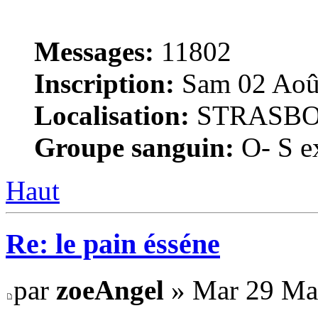
Messages:
11802
Inscription:
Sam 02 Août
Localisation:
STRASB
Groupe sanguin:
O- S ex
Haut
Re: le pain ésséne
par
zoeAngel
» Mar 29 Mai