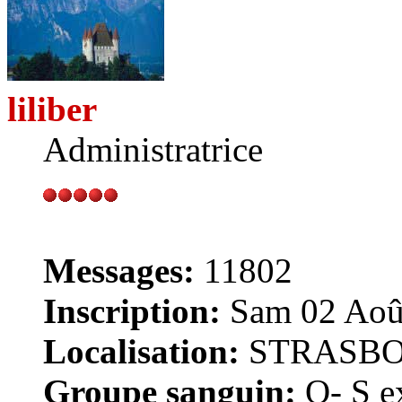
liliber
Administratrice
Messages:
11802
Inscription:
Sam 02 Août
Localisation:
STRASB
Groupe sanguin:
O- S ex