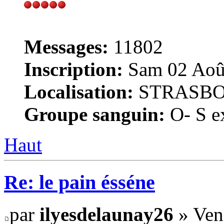
Messages:
11802
Inscription:
Sam 02 Août
Localisation:
STRASB
Groupe sanguin:
O- S ex
Haut
Re: le pain ésséne
par
ilyesdelaunay26
» Ven