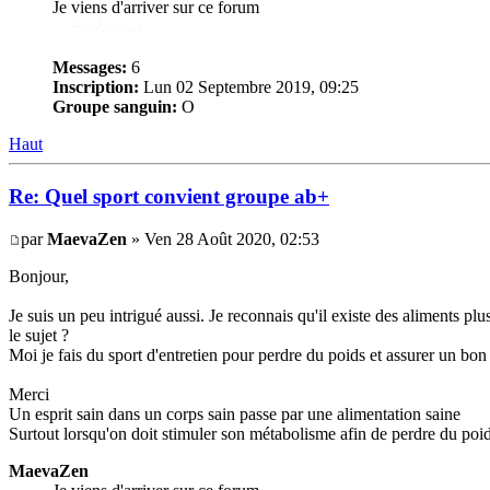
Je viens d'arriver sur ce forum
Messages:
6
Inscription:
Lun 02 Septembre 2019, 09:25
Groupe sanguin:
O
Haut
Re: Quel sport convient groupe ab+
par
MaevaZen
» Ven 28 Août 2020, 02:53
Bonjour,
Je suis un peu intrigué aussi. Je reconnais qu'il existe des aliments p
le sujet ?
Moi je fais du sport d'entretien pour perdre du poids et assurer un bo
Merci
Un esprit sain dans un corps sain passe par une alimentation saine
Surtout lorsqu'on doit stimuler son métabolisme afin de perdre du poi
MaevaZen