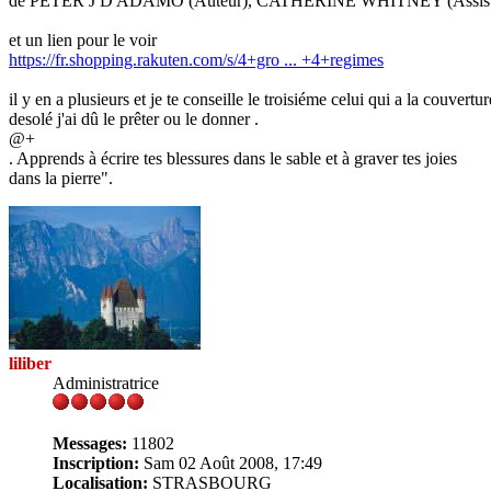
de PETER J D ADAMO (Auteur), CATHERINE WHITNEY (Assist
et un lien pour le voir
https://fr.shopping.rakuten.com/s/4+gro ... +4+regimes
il y en a plusieurs et je te conseille le troisiéme celui qui a la couvertu
desolé j'ai dû le prêter ou le donner .
@+
. Apprends à écrire tes blessures dans le sable et à graver tes joies
dans la pierre".
liliber
Administratrice
Messages:
11802
Inscription:
Sam 02 Août 2008, 17:49
Localisation:
STRASBOURG