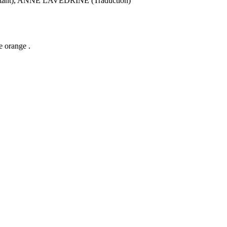
ant), ANNE LAVEDRINE (Traduction)
re orange .