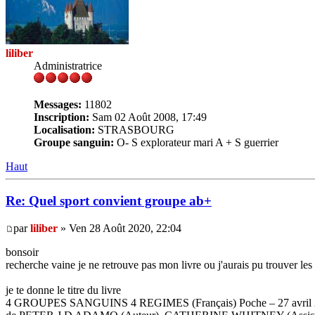
liliber
Administratrice
Messages:
11802
Inscription:
Sam 02 Août 2008, 17:49
Localisation:
STRASBOURG
Groupe sanguin:
O- S explorateur mari A + S guerrier
Haut
Re: Quel sport convient groupe ab+
par
liliber
» Ven 28 Août 2020, 22:04
bonsoir
recherche vaine je ne retrouve pas mon livre ou j'aurais pu trouver les 
je te donne le titre du livre
4 GROUPES SANGUINS 4 REGIMES (Français) Poche – 27 avril