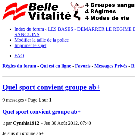
Index du forum
‹
LES BASES - DEMARRER LE REGIME 
SANGUINS
Modifier la taille de la police
Imprimer le sujet
FAQ
Règles du forum
-
Qui est en ligne
-
Favoris
-
Messages Privés
-
B
Quel sport convient groupe ab+
9 messages • Page
1
sur
1
Quel sport convient groupe ab+
par
Cynthia1912
» Jeu 30 Août 2012, 07:40
Je suis du groupe ab+