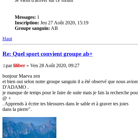
Je viens d'arriver sur ce forum
Messages:
1
Inscription:
Jeu 27 Août 2020, 15:19
Groupe sanguin:
AB
Haut
Re: Quel sport convient groupe ab+
par
liliber
» Ven 28 Août 2020, 09:27
bonjour Maeva zen
et bien oui selon notre groupe sanguin il a été observé que nous avions 
D'ADAMO .
je manque de temps pour le faire de suite mais je fais la recherche pour
@ +
. Apprends à écrire tes blessures dans le sable et à graver tes joies
dans la pierre".