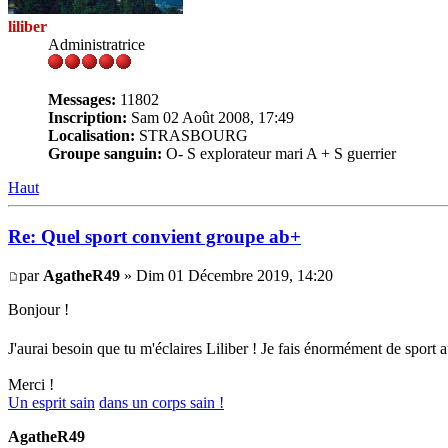
liliber
Administratrice
Messages:
11802
Inscription:
Sam 02 Août 2008, 17:49
Localisation:
STRASBOURG
Groupe sanguin:
O- S explorateur mari A + S guerrier
Haut
Re: Quel sport convient groupe ab+
par
AgatheR49
» Dim 01 Décembre 2019, 14:20
Bonjour !
J'aurai besoin que tu m'éclaires Liliber ! Je fais énormément de sport a
Merci !
Un esprit sain
dans un corps sain !
AgatheR49