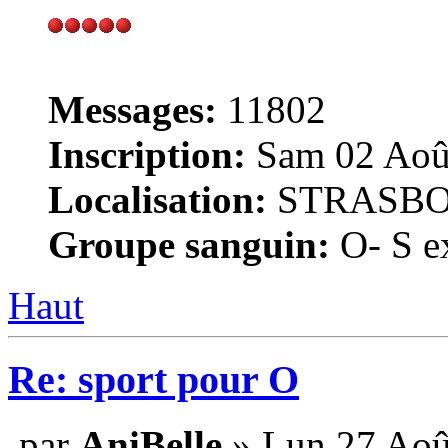
Messages:
11802
Inscription:
Sam 02 Août
Localisation:
STRASB
Groupe sanguin:
O- S ex
Haut
Re: sport pour O
par
AniBelle
» Lun 27 Aoû