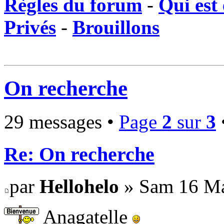
Règles du forum
-
Qui est 
Privés
-
Brouillons
On recherche
29 messages •
Page
2
sur
3
Re: On recherche
par
Hellohelo
» Sam 16 Ma
Anagatelle