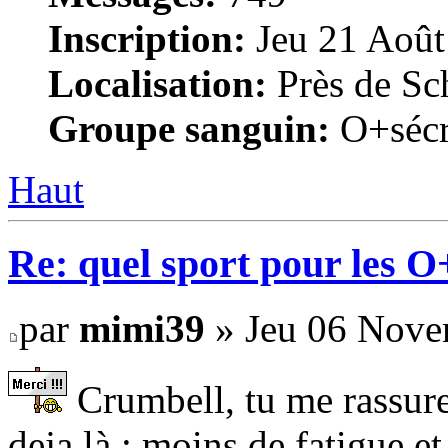
Inscription:
Jeu 21 Août
Localisation:
Près de Sc
Groupe sanguin:
O+sécr
Haut
Re: quel sport pour les 
par
mimi39
» Jeu 06 Nove
Crumbell, tu me rassures
deja là : moins de fatigue e