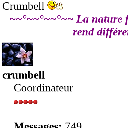
Crumbell
~~°~~°~~°~~ La nature fa
rend différ
crumbell
Coordinateur
Messages:
749