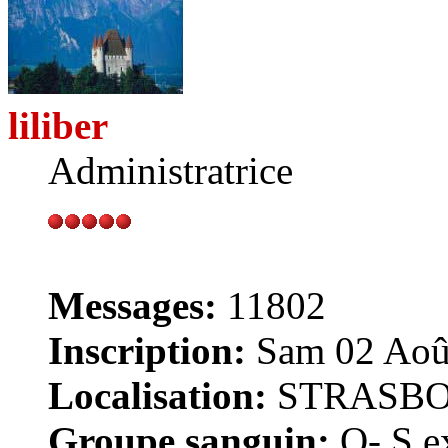
liliber
Administratrice
Messages:
11802
Inscription:
Sam 02 Août
Localisation:
STRASB
Groupe sanguin:
O- S ex