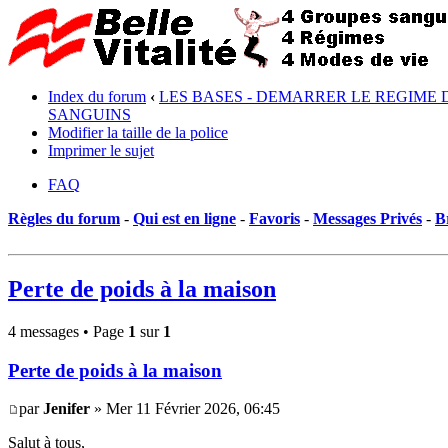
Index du forum
‹
LES BASES - DEMARRER LE REGIME 
SANGUINS
Modifier la taille de la police
Imprimer le sujet
FAQ
Règles du forum
-
Qui est en ligne
-
Favoris
-
Messages Privés
-
B
Perte de poids à la maison
4 messages • Page
1
sur
1
Perte de poids à la maison
par
Jenifer
» Mer 11 Février 2026, 06:45
Salut à tous,