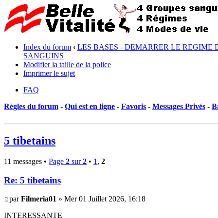
Index du forum
‹
LES BASES - DEMARRER LE REGIME 
SANGUINS
Modifier la taille de la police
Imprimer le sujet
FAQ
Règles du forum
-
Qui est en ligne
-
Favoris
-
Messages Privés
-
B
5 tibetains
11 messages •
Page
2
sur
2
•
1
,
2
Re: 5 tibetains
par
Filmeria01
» Mer 01 Juillet 2026, 16:18
INTERESSANTE