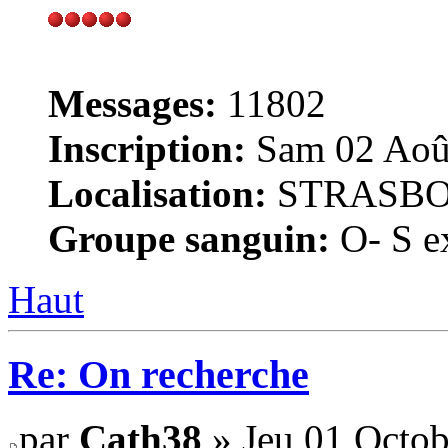
Messages:
11802
Inscription:
Sam 02 Août
Localisation:
STRASB
Groupe sanguin:
O- S ex
Haut
Re: On recherche
par
Cath38
» Jeu 01 Octob