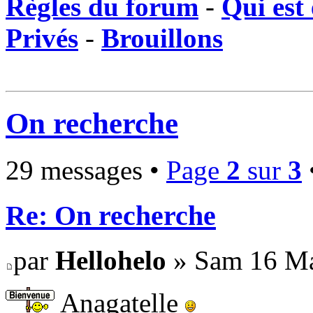
Règles du forum
-
Qui est 
Privés
-
Brouillons
On recherche
29 messages •
Page
2
sur
3
Re: On recherche
par
Hellohelo
» Sam 16 Ma
Anagatelle