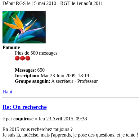
Début RGS le 15 mai 2010 - RGT le 1er août 2011
Patoune
Plus de 500 messages
Messages:
650
Inscription:
Mar 23 Juin 2009, 18:19
Groupe sanguin:
A secréteur - Professeur
Haut
Re: On recherche
par
coquirose
» Jeu 23 Avril 2015, 09:38
En 2015 vous recherchez toujours ?
Je suis là, indécise, mais j'apprends, je pose des questions, et je tente !