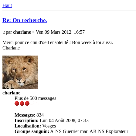
Haut
Re: On recherche.
par
charlane
» Ven 09 Mars 2012, 16:57
Merci pour ce clin d'oeil ensoleillé ! Bon week à toi aussi.
Charlane
charlane
Plus de 500 messages
Messages:
834
Inscription:
Lun 04 Août 2008, 07:33
Localisation:
Vosges
Groupe sanguin:
A-NS Guerrier mari AB-NS Explorateur