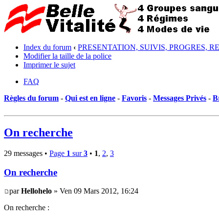
Index du forum
‹
PRESENTATION, SUIVIS, PROGRES, R
Modifier la taille de la police
Imprimer le sujet
FAQ
Règles du forum
-
Qui est en ligne
-
Favoris
-
Messages Privés
-
B
On recherche
29 messages •
Page
1
sur
3
•
1
,
2
,
3
On recherche
par
Hellohelo
» Ven 09 Mars 2012, 16:24
On recherche :