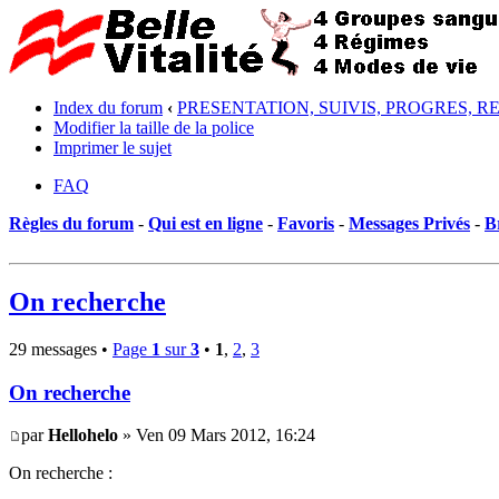
Index du forum
‹
PRESENTATION, SUIVIS, PROGRES, R
Modifier la taille de la police
Imprimer le sujet
FAQ
Règles du forum
-
Qui est en ligne
-
Favoris
-
Messages Privés
-
B
On recherche
29 messages •
Page
1
sur
3
•
1
,
2
,
3
On recherche
par
Hellohelo
» Ven 09 Mars 2012, 16:24
On recherche :