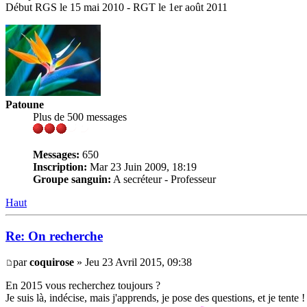
Début RGS le 15 mai 2010 - RGT le 1er août 2011
Patoune
Plus de 500 messages
Messages:
650
Inscription:
Mar 23 Juin 2009, 18:19
Groupe sanguin:
A secréteur - Professeur
Haut
Re: On recherche
par
coquirose
» Jeu 23 Avril 2015, 09:38
En 2015 vous recherchez toujours ?
Je suis là, indécise, mais j'apprends, je pose des questions, et je tente !