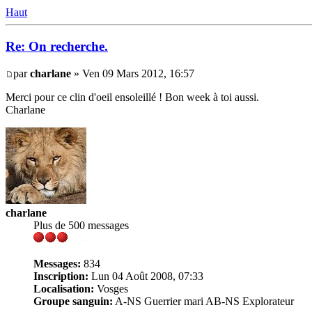
Haut
Re: On recherche.
par
charlane
» Ven 09 Mars 2012, 16:57
Merci pour ce clin d'oeil ensoleillé ! Bon week à toi aussi.
Charlane
charlane
Plus de 500 messages
Messages:
834
Inscription:
Lun 04 Août 2008, 07:33
Localisation:
Vosges
Groupe sanguin:
A-NS Guerrier mari AB-NS Explorateur