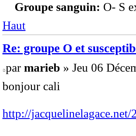
Groupe sanguin:
O- S ex
Haut
Re: groupe O et susceptibi
par
marieb
» Jeu 06 Décem
bonjour cali
http://jacquelinelagace.net/