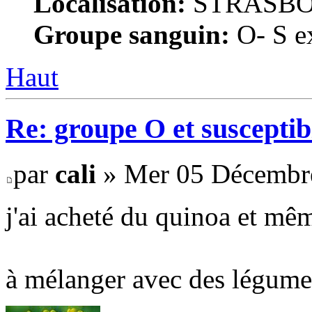
Localisation:
STRASB
Groupe sanguin:
O- S ex
Haut
Re: groupe O et susceptibi
par
cali
» Mer 05 Décembre
j'ai acheté du quinoa et mê
à mélanger avec des légumes