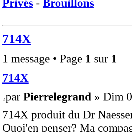
Privés
-
Brouillons
714X
1 message • Page
1
sur
1
714X
par
Pierrelegrand
» Dim 0
714X produit du Dr Naesse
Quoi'en penser? Ma compag