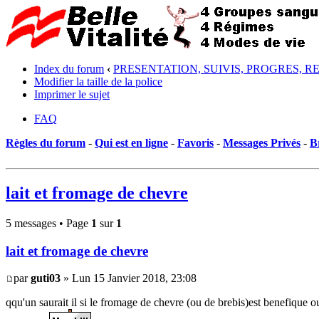
Index du forum
‹
PRESENTATION, SUIVIS, PROGRES, R
Modifier la taille de la police
Imprimer le sujet
FAQ
Règles du forum
-
Qui est en ligne
-
Favoris
-
Messages Privés
-
B
lait et fromage de chevre
5 messages • Page
1
sur
1
lait et fromage de chevre
par
guti03
» Lun 15 Janvier 2018, 23:08
qqu'un saurait il si le fromage de chevre (ou de brebis)est benefique o