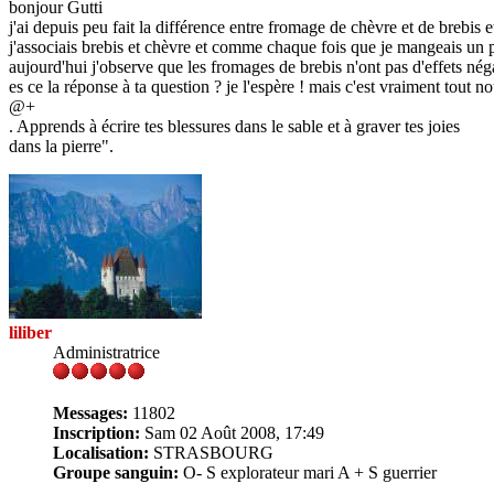
bonjour Gutti
j'ai depuis peu fait la différence entre fromage de chèvre et de brebis et
j'associais brebis et chèvre et comme chaque fois que je mangeais un peu
aujourd'hui j'observe que les fromages de brebis n'ont pas d'effets néga
es ce la réponse à ta question ? je l'espère ! mais c'est vraiment tout n
@+
. Apprends à écrire tes blessures dans le sable et à graver tes joies
dans la pierre".
liliber
Administratrice
Messages:
11802
Inscription:
Sam 02 Août 2008, 17:49
Localisation:
STRASBOURG
Groupe sanguin:
O- S explorateur mari A + S guerrier