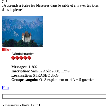
@+
. Apprends à écrire tes blessures dans le sable et à graver tes joies
dans la pierre".
liliber
Administratrice
Messages:
11802
Inscription:
Sam 02 Août 2008, 17:49
Localisation:
STRASBOURG
Groupe sanguin:
O- S explorateur mari A + S guerrier
Haut
5 messages • Page
1
sur
1