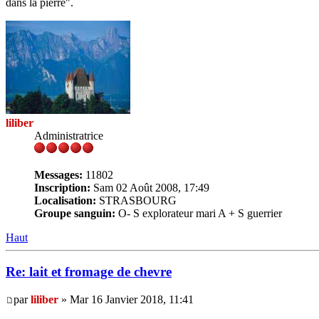
dans la pierre".
liliber
Administratrice
Messages:
11802
Inscription:
Sam 02 Août 2008, 17:49
Localisation:
STRASBOURG
Groupe sanguin:
O- S explorateur mari A + S guerrier
Haut
Re: lait et fromage de chevre
par
liliber
» Mar 16 Janvier 2018, 11:41