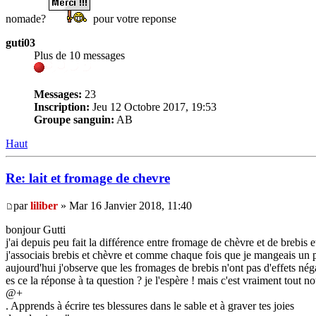
nomade?
pour votre reponse
guti03
Plus de 10 messages
Messages:
23
Inscription:
Jeu 12 Octobre 2017, 19:53
Groupe sanguin:
AB
Haut
Re: lait et fromage de chevre
par
liliber
» Mar 16 Janvier 2018, 11:40
bonjour Gutti
j'ai depuis peu fait la différence entre fromage de chèvre et de brebis et
j'associais brebis et chèvre et comme chaque fois que je mangeais un peu
aujourd'hui j'observe que les fromages de brebis n'ont pas d'effets néga
es ce la réponse à ta question ? je l'espère ! mais c'est vraiment tout n
@+
. Apprends à écrire tes blessures dans le sable et à graver tes joies