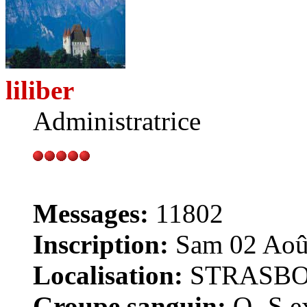
liliber
Administratrice
Messages:
11802
Inscription:
Sam 02 Août
Localisation:
STRASB
Groupe sanguin:
O- S ex