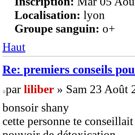
Inscription:
Mar 05 Août
Localisation:
lyon
Groupe sanguin:
o+
Haut
Re: premiers conseils pou
par
liliber
» Sam 23 Août 2
bonsoir shany
cette personne te conseillait
pouvoir de détoxication .