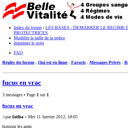
Index du forum
‹
LES BASES - DEMARRER LE REGIME 
PROTECTRICES
Modifier la taille de la police
Imprimer le sujet
FAQ
Règles du forum
-
Qui est en ligne
-
Favoris
-
Messages Privés
-
B
fucus en vrac
3 messages • Page
1
sur
1
fucus en vrac
par
fatiha
» Mer 11 Janvier 2012, 18:05
bonjour les amis