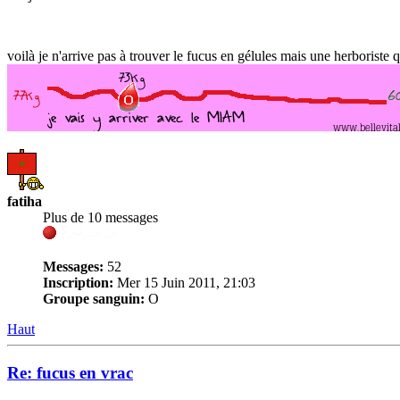
voilà je n'arrive pas à trouver le fucus en gélules mais une herboriste
fatiha
Plus de 10 messages
Messages:
52
Inscription:
Mer 15 Juin 2011, 21:03
Groupe sanguin:
O
Haut
Re: fucus en vrac