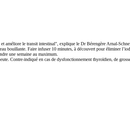
n et améliore le transit intestinal", explique le Dr Bérengère Arnal-Schn
’eau bouillante. Faire infuser 10 minutes, à découvert pour éliminer l’iode
 prendre une semaine au maximum.
te. Contre-indiqué en cas de dysfonctionnement thyroïdien, de grosses