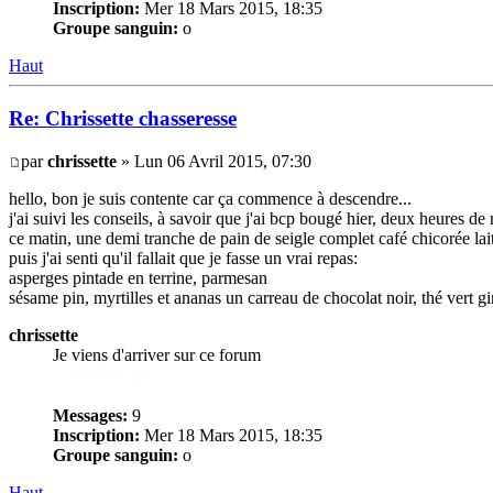
Inscription:
Mer 18 Mars 2015, 18:35
Groupe sanguin:
o
Haut
Re: Chrissette chasseresse
par
chrissette
» Lun 06 Avril 2015, 07:30
hello, bon je suis contente car ça commence à descendre...
j'ai suivi les conseils, à savoir que j'ai bcp bougé hier, deux heures d
ce matin, une demi tranche de pain de seigle complet café chicorée lait
puis j'ai senti qu'il fallait que je fasse un vrai repas:
asperges pintade en terrine, parmesan
sésame pin, myrtilles et ananas un carreau de chocolat noir, thé vert g
chrissette
Je viens d'arriver sur ce forum
Messages:
9
Inscription:
Mer 18 Mars 2015, 18:35
Groupe sanguin:
o
Haut