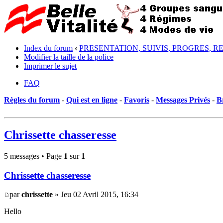
Index du forum
‹
PRESENTATION, SUIVIS, PROGRES, R
Modifier la taille de la police
Imprimer le sujet
FAQ
Règles du forum
-
Qui est en ligne
-
Favoris
-
Messages Privés
-
B
Chrissette chasseresse
5 messages • Page
1
sur
1
Chrissette chasseresse
par
chrissette
» Jeu 02 Avril 2015, 16:34
Hello