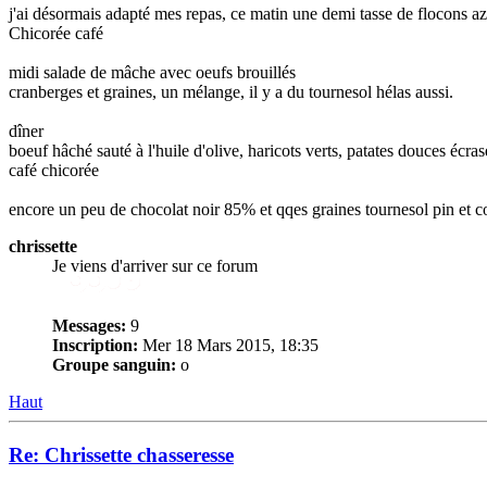
j'ai désormais adapté mes repas, ce matin une demi tasse de flocons azu
Chicorée café
midi salade de mâche avec oeufs brouillés
cranberges et graines, un mélange, il y a du tournesol hélas aussi.
dîner
boeuf hâché sauté à l'huile d'olive, haricots verts, patates douces écra
café chicorée
encore un peu de chocolat noir 85% et qqes graines tournesol pin et 
chrissette
Je viens d'arriver sur ce forum
Messages:
9
Inscription:
Mer 18 Mars 2015, 18:35
Groupe sanguin:
o
Haut
Re: Chrissette chasseresse