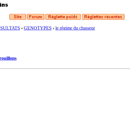
ESULTATS
‹
GENOTYPES
‹
le régime du chasseur
rouillons