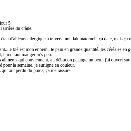
jour 5.
l'arrière du crâne.
était d'ailleurs allergique à travers mon lait maternel...ça date, mais ç
ant...le blé est mon ennemi, le pain en grande quantité..les céréales en g
, il me faut manger très peu.
s aliments qui conviennent, au début on patauge un peu...j'ai ouvert sur m
ité pour la semaine, je surligne en couleur.
 qui ont perdu du poids, ça me rassure.