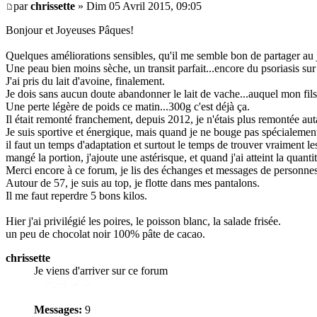
par
chrissette
» Dim 05 Avril 2015, 09:05
Bonjour et Joyeuses Pâques!
Quelques améliorations sensibles, qu'il me semble bon de partager au 
Une peau bien moins sèche, un transit parfait...encore du psoriasis sur 
J'ai pris du lait d'avoine, finalement.
Je dois sans aucun doute abandonner le lait de vache...auquel mon fils 
Une perte légère de poids ce matin...300g c'est déjà ça.
Il était remonté franchement, depuis 2012, je n'étais plus remontée aut
Je suis sportive et énergique, mais quand je ne bouge pas spécialement
il faut un temps d'adaptation et surtout le temps de trouver vraiment le
mangé la portion, j'ajoute une astérisque, et quand j'ai atteint la quant
Merci encore à ce forum, je lis des échanges et messages de personnes
Autour de 57, je suis au top, je flotte dans mes pantalons.
Il me faut reperdre 5 bons kilos.
Hier j'ai privilégié les poires, le poisson blanc, la salade frisée.
un peu de chocolat noir 100% pâte de cacao.
chrissette
Je viens d'arriver sur ce forum
Messages:
9