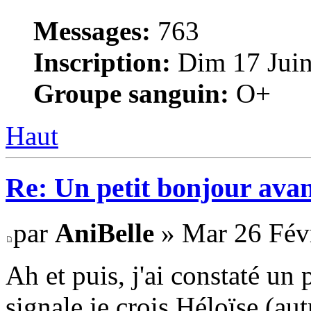
Messages:
763
Inscription:
Dim 17 Juin
Groupe sanguin:
O+
Haut
Re: Un petit bonjour avan
par
AniBelle
» Mar 26 Févr
Ah et puis, j'ai constaté un
signale je crois Héloïse (au