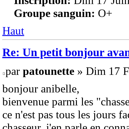
Inscription:
Dim 17 Juin
Groupe sanguin:
O+
Haut
Re: Un petit bonjour avan
par
patounette
» Dim 17 Fé
bonjour anibelle,
bienvenue parmi les "chass
ce n'est pas tous les jours f
chasseur, j'en parle en conn