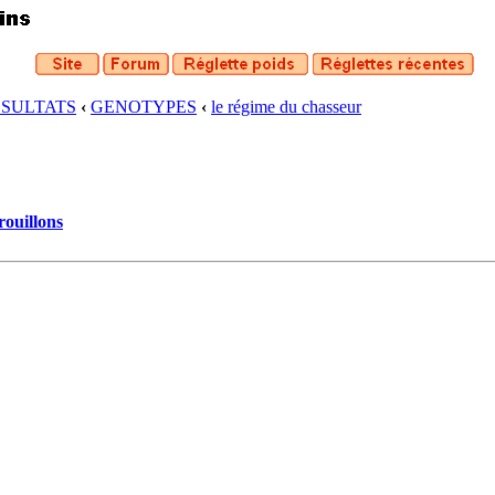
ESULTATS
‹
GENOTYPES
‹
le régime du chasseur
rouillons