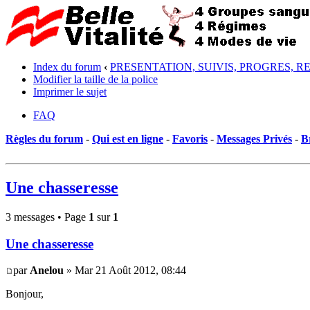
Index du forum
‹
PRESENTATION, SUIVIS, PROGRES, R
Modifier la taille de la police
Imprimer le sujet
FAQ
Règles du forum
-
Qui est en ligne
-
Favoris
-
Messages Privés
-
B
Une chasseresse
3 messages • Page
1
sur
1
Une chasseresse
par
Anelou
» Mar 21 Août 2012, 08:44
Bonjour,