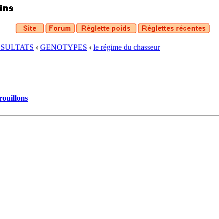
ESULTATS
‹
GENOTYPES
‹
le régime du chasseur
rouillons