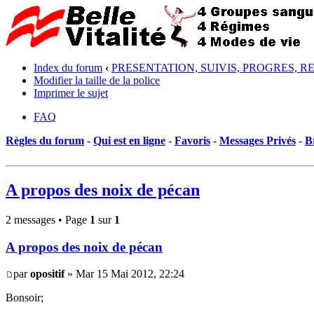
Index du forum
‹
PRESENTATION, SUIVIS, PROGRES, R
Modifier la taille de la police
Imprimer le sujet
FAQ
Règles du forum
-
Qui est en ligne
-
Favoris
-
Messages Privés
-
B
A propos des noix de pécan
2 messages • Page
1
sur
1
A propos des noix de pécan
par
opositif
» Mar 15 Mai 2012, 22:24
Bonsoir;