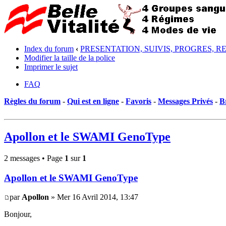
Index du forum
‹
PRESENTATION, SUIVIS, PROGRES, R
Modifier la taille de la police
Imprimer le sujet
FAQ
Règles du forum
-
Qui est en ligne
-
Favoris
-
Messages Privés
-
B
Apollon et le SWAMI GenoType
2 messages • Page
1
sur
1
Apollon et le SWAMI GenoType
par
Apollon
» Mer 16 Avril 2014, 13:47
Bonjour,