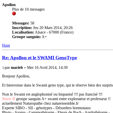
Apollon
Plus de 10 messages
Messages:
58
Inscription:
Jeu 20 Mars 2014, 20:26
Localisation:
Alsace - 67000 (France)
Groupe sanguin:
A+
Haut
Re: Apollon et le SWAMI GenoType
par
marieb
» Mer 16 Avril 2014, 14:39
Bonjour Apollon,
Et bienvenue dans le Swami geno type, qui te réserve bien des surpris
Non le Swami est anglophonisé ou hispanisé !!! pas francisé !!!
Marie B
groupe sanguin A+ swami entre explorateur et professeur !!
actuellement Naturopathe chez naturensemble.fr
Experte SIBO - SII - génotypes - Désordres hormonaux
Phyto - Aroma - Gemmothérapie - Fleurs de Bach - Argilothérapie -