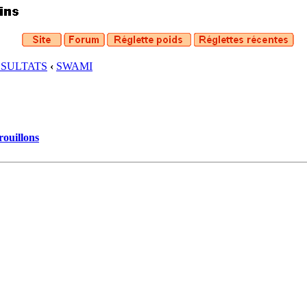
ESULTATS
‹
SWAMI
rouillons