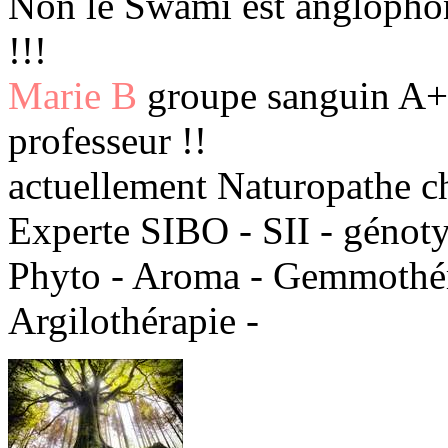
Non le Swami est anglophoni
!!!
Marie B
groupe sanguin A+ 
professeur !!
actuellement Naturopathe c
Experte SIBO - SII - génot
Phyto - Aroma - Gemmothéra
Argilothérapie -