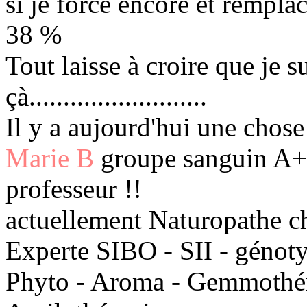
si je force encore et remplac
38 %
Tout laisse à croire que je 
çà..........................
Il y a aujourd'hui une chose
Marie B
groupe sanguin A+ 
professeur !!
actuellement Naturopathe c
Experte SIBO - SII - génot
Phyto - Aroma - Gemmothéra