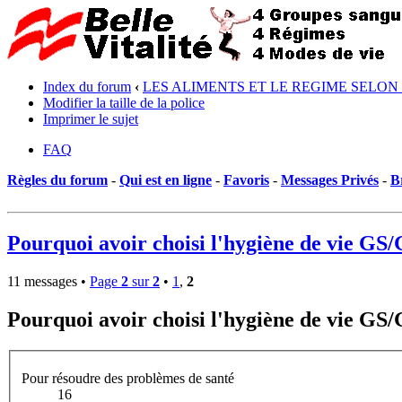
Index du forum
‹
LES ALIMENTS ET LE REGIME SELON
Modifier la taille de la police
Imprimer le sujet
FAQ
Règles du forum
-
Qui est en ligne
-
Favoris
-
Messages Privés
-
B
Pourquoi avoir choisi l'hygiène de vie GS
11 messages •
Page
2
sur
2
•
1
,
2
Pourquoi avoir choisi l'hygiène de vie GS
Pour résoudre des problèmes de santé
16