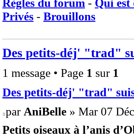
Règles du forum
-
Qui est 
Privés
-
Brouillons
Des petits-déj' "trad" su
1 message • Page
1
sur
1
Des petits-déj' "trad" suis
par
AniBelle
» Mar 07 Déc
Petits oiseaux à l’anis d’