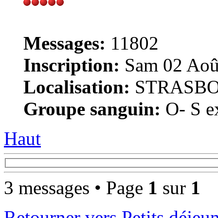
Messages:
11802
Inscription:
Sam 02 Août
Localisation:
STRASB
Groupe sanguin:
O- S ex
Haut
3 messages • Page
1
sur
1
Retourner vers Petits déjeu