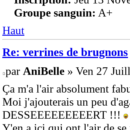
Groupe sanguin:
A+
Haut
Re: verrines de brugnons
par
AniBelle
» Ven 27 Juil
Ça m'a l'air absolument fab
Moi j'ajouterais un peu d'ag
DESSEEEEEEEEERT !!!
Y'en a ici qui ont l'air de 