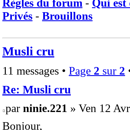
Règles du forum
-
Qui est 
Privés
-
Brouillons
Musli cru
11 messages •
Page
2
sur
2
Re: Musli cru
par
ninie.221
» Ven 12 Avr
Bonjour,