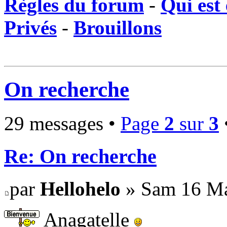
Règles du forum
-
Qui est 
Privés
-
Brouillons
On recherche
29 messages •
Page
2
sur
3
Re: On recherche
par
Hellohelo
» Sam 16 Ma
Anagatelle