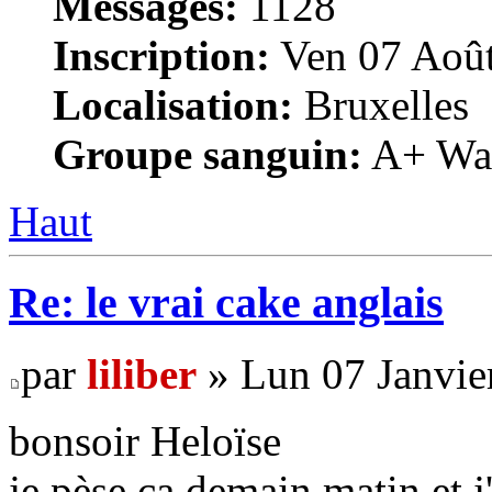
Messages:
1128
Inscription:
Ven 07 Août
Localisation:
Bruxelles
Groupe sanguin:
A+ War
Haut
Re: le vrai cake anglais
par
liliber
» Lun 07 Janvie
bonsoir Heloïse
je pèse ça demain matin et j'