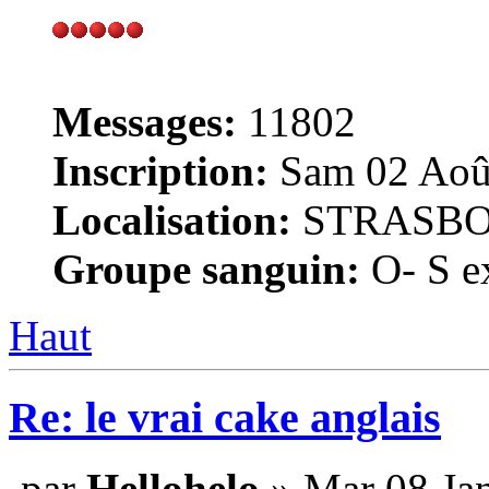
Messages:
11802
Inscription:
Sam 02 Août
Localisation:
STRASB
Groupe sanguin:
O- S ex
Haut
Re: le vrai cake anglais
par
Hellohelo
» Mar 08 Jan