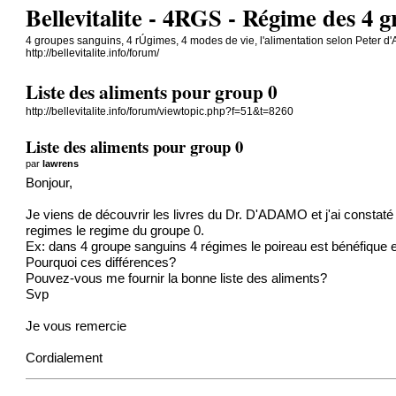
Bellevitalite - 4RGS - Régime des 4 
4 groupes sanguins, 4 rÚgimes, 4 modes de vie, l'alimentation selon Peter d
http://bellevitalite.info/forum/
Liste des aliments pour group 0
http://bellevitalite.info/forum/viewtopic.php?f=51&t=8260
Liste des aliments pour group 0
par
lawrens
Bonjour,
Je viens de découvrir les livres du Dr. D'ADAMO et j'ai constaté 
regimes le regime du groupe 0.
Ex: dans 4 groupe sanguins 4 régimes le poireau est bénéfique et 
Pourquoi ces différences?
Pouvez-vous me fournir la bonne liste des aliments?
Svp
Je vous remercie
Cordialement