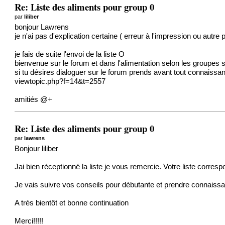
Re: Liste des aliments pour group 0
par
liliber
bonjour Lawrens
je n'ai pas d'explication certaine ( erreur à l'impression ou autre p
je fais de suite l'envoi de la liste O
bienvenue sur le forum et dans l'alimentation selon les groupes 
si tu désires dialoguer sur le forum prends avant tout connaissa
viewtopic.php?f=14&t=2557
amitiés @+
Re: Liste des aliments pour group 0
par
lawrens
Bonjour liliber
Jai bien réceptionné la liste je vous remercie. Votre liste corr
Je vais suivre vos conseils pour débutante et prendre connaissa
A très bientôt et bonne continuation
Merci!!!!!