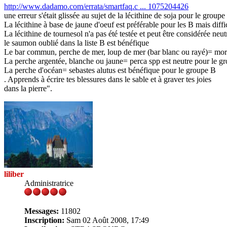
http://www.dadamo.com/errata/smartfaq.c ... 1075204426
une erreur s'était glissée au sujet de la lécithine de soja pour le groupe
La lécithine à base de jaune d'oeuf est préférable pour les B mais diffic
La lécithine de tournesol n'a pas été testée et peut être considérée neut
le saumon oublié dans la liste B est bénéfique
Le bar commun, perche de mer, loup de mer (bar blanc ou rayé)= moron
La perche argentée, blanche ou jaune= perca spp est neutre pour le gr
La perche d'océan= sebastes alutus est bénéfique pour le groupe B
. Apprends à écrire tes blessures dans le sable et à graver tes joies
dans la pierre".
liliber
Administratrice
Messages:
11802
Inscription:
Sam 02 Août 2008, 17:49