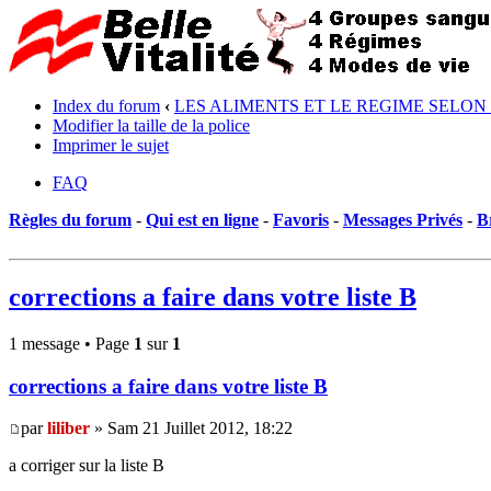
Index du forum
‹
LES ALIMENTS ET LE REGIME SELON
Modifier la taille de la police
Imprimer le sujet
FAQ
Règles du forum
-
Qui est en ligne
-
Favoris
-
Messages Privés
-
B
corrections a faire dans votre liste B
1 message • Page
1
sur
1
corrections a faire dans votre liste B
par
liliber
» Sam 21 Juillet 2012, 18:22
a corriger sur la liste B