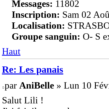
Messages:
11802
Inscription:
Sam 02 Août
Localisation:
STRASB
Groupe sanguin:
O- S ex
Haut
Re: Les panais
par
AniBelle
» Lun 10 Févr
Salut Lili !