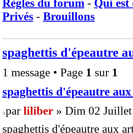
Règles du forum
-
Qui est 
Privés
-
Brouillons
spaghettis d'épeautre a
1 message • Page
1
sur
1
spaghettis d'épeautre aux
par
liliber
» Dim 02 Juillet
spaghettis d'épeautre aux ar