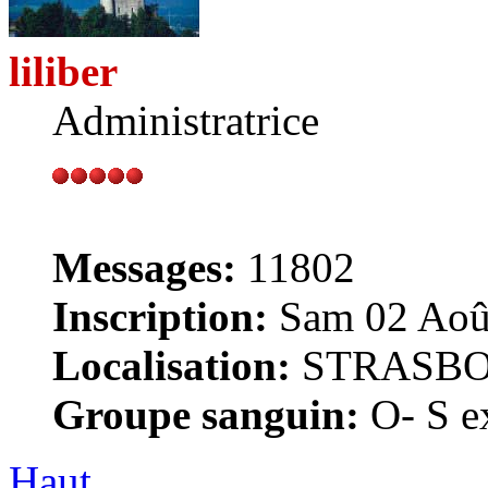
liliber
Administratrice
Messages:
11802
Inscription:
Sam 02 Août
Localisation:
STRASB
Groupe sanguin:
O- S ex
Haut