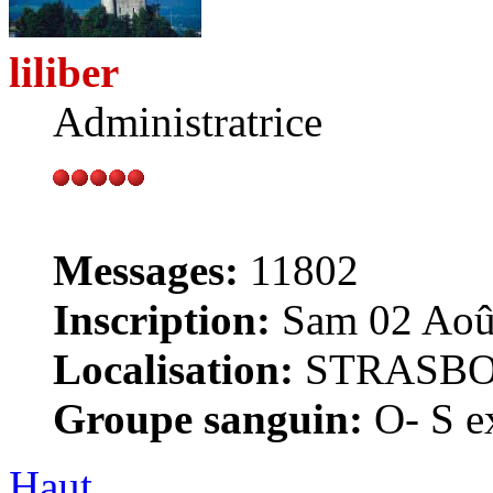
liliber
Administratrice
Messages:
11802
Inscription:
Sam 02 Août
Localisation:
STRASB
Groupe sanguin:
O- S ex
Haut