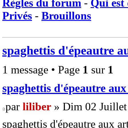
Règles du forum
-
Qui est 
Privés
-
Brouillons
spaghettis d'épeautre a
1 message • Page
1
sur
1
spaghettis d'épeautre aux
par
liliber
» Dim 02 Juillet
spaghettis d'épeautre aux ar