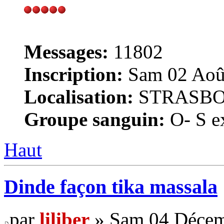
Messages:
11802
Inscription:
Sam 02 Août
Localisation:
STRASB
Groupe sanguin:
O- S ex
Haut
Dinde façon tika massala
par
liliber
» Sam 04 Décem