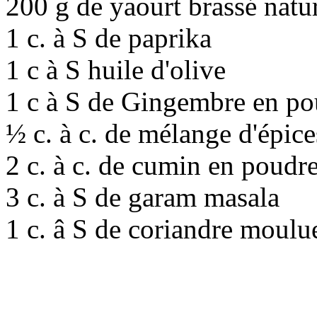
200 g de yaourt brassé natu
1 c. à S de paprika
1 c à S huile d'olive
1 c à S de Gingembre en po
½ c. à c. de mélange d'épice
2 c. à c. de cumin en poudr
3 c. à S de garam masala
1 c. â S de coriandre moulu