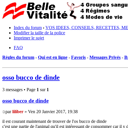
Index du forum
‹
VOS IDEES, CONSEILS, RECETTES, M
Modifier la taille de la police
Imprimer le sujet
FAQ
Règles du forum
-
Qui est en ligne
-
Favoris
-
Messages Privés
-
B
osso bucco de dinde
3 messages • Page
1
sur
1
osso bucco de dinde
par
liliber
» Ven 20 Janvier 2017, 19:38
il est courant maintenant de trouver de l'os bucco de dinde
c'est une partie de l'animal qu'il est intéressant de consommer car il y 