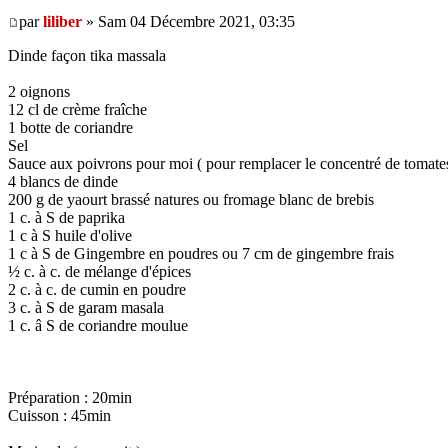
par
liliber
» Sam 04 Décembre 2021, 03:35
Dinde façon tika massala
2 oignons
12 cl de crème fraîche
1 botte de coriandre
Sel
Sauce aux poivrons pour moi ( pour remplacer le concentré de tomate
4 blancs de dinde
200 g de yaourt brassé natures ou fromage blanc de brebis
1 c. à S de paprika
1 c à S huile d'olive
1 c à S de Gingembre en poudres ou 7 cm de gingembre frais
½ c. à c. de mélange d'épices
2 c. à c. de cumin en poudre
3 c. à S de garam masala
1 c. â S de coriandre moulue
Préparation : 20min
Cuisson : 45min