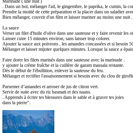
Marinade ( une nuit )
. Dans un bol, mélanger l'ail, le gingembre, le paprika, le cumin, la c
Prendre la moitié de cette préparation et la placer dans un saladier avec
Bien mélanger, couvrir d'un film et laisser mariner au moins une nuit .
La sauce
Verser un filet d'huile d'olive dans une sauteuse et y faire revenir le
Laisser cuire 15 minutes environ, sans laisser trop colorer.
Ajouter la sauce aux poivrons , les amandes concassées et si besoin 50 c
Mélanger et laisser mijoter quelques minutes. Lorsque la sauce a épaissi
Faire dorer les filets marinés dans une sauteuse avec la marinade .
y ajouter la crème fraîche et la cuillère de garam massala restante.
Dès le début de l'ébullition, enlever la sauteuse du feu.
Mélanger et rectifier l'assaisonnement si besoin avec du clou de girof
Parsemer d’amandes et arroser de jus de citron vert.
Servir de suite avec du riz basmati et des naans.
. Apprends à écrire tes blessures dans le sable et à graver tes joies
dans la pierre".