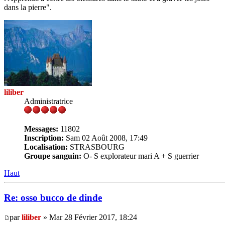
dans la pierre".
liliber
Administratrice
Messages:
11802
Inscription:
Sam 02 Août 2008, 17:49
Localisation:
STRASBOURG
Groupe sanguin:
O- S explorateur mari A + S guerrier
Haut
Re: osso bucco de dinde
par
liliber
» Mar 28 Février 2017, 18:24