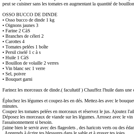
peut se cuisiner sans les tomates en augmentant la quantité de bouillon
OSSO BUCCO DE DINDE
• Osso bucco de dinde 1 kg
• Oignons jaunes 3
• Farine 2 CàS
• Branches de céleri 2
• Carottes 4
• Tomates pelées 1 boîte
• Persil ciselé 1 c à s
• Huile 1 CàS
• Bouillon de volaille 2 verres
• Vin blanc sec 1 verre
• Sel, poivre
• Bouquet garni
Farinez les morceaux de dinde.( facultatif ) Chauffez l'huile dans une
Épluchez les légumes et coupez-les en dés. Mettez-les avec le bouquet 
minutes.
Coupez les tomates pelées en morceaux et réservez le jus. Ajoutez l'ail
Déposez les morceaux de viande sur les légumes. Arrosez avec le vin b
l'assaisonnement si besoin.
j'aime bien le servir avec des flageolets , des haricots verts ou des éd
. Apprends à écrire tes blessures dans le sable et à graver tes joies