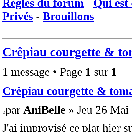
Règles du forum
-
Qui est 
Privés
-
Brouillons
Crêpiau courgette & tom
1 message • Page
1
sur
1
Crêpiau courgette & toma
par
AniBelle
» Jeu 26 Mai 
J'ai improvisé ce plat hier s