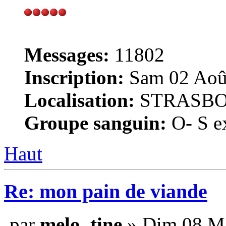
Messages:
11802
Inscription:
Sam 02 Août
Localisation:
STRASB
Groupe sanguin:
O- S ex
Haut
Re: mon pain de viande
par
melo_tine
» Dim 08 Ma