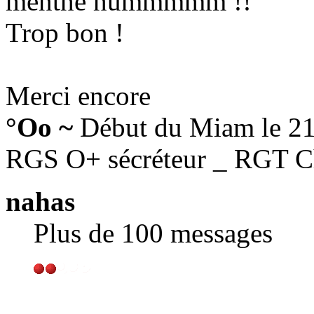
menthe hummmmm !!
Trop bon !
Merci encore
°Oo ~
Début du Miam le 2
RGS O+ sécréteur _ RGT C
nahas
Plus de 100 messages