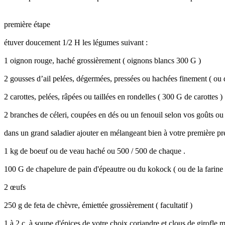
première étape
étuver doucement 1/2 H les légumes suivant :
1 oignon rouge, haché grossièrement ( oignons blancs 300 G )
2 gousses d’ail pelées, dégermées, pressées ou hachées finement ( ou 
2 carottes, pelées, râpées ou taillées en rondelles ( 300 G de carottes )
2 branches de céleri, coupées en dés ou un fenouil selon vos goûts ou 
dans un grand saladier ajouter en mélangeant bien à votre première pré
1 kg de boeuf ou de veau haché ou 500 / 500 de chaque .
100 G de chapelure de pain d'épeautre ou du kokock ( ou de la farine r
2 œufs
250 g de feta de chèvre, émiettée grossièrement ( facultatif )
1 à 2 c. à soupe d'épices de votre choix coriandre et clous de girofle 