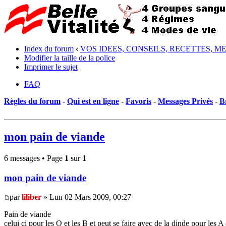
Index du forum
‹
VOS IDEES, CONSEILS, RECETTES, M
Modifier la taille de la police
Imprimer le sujet
FAQ
Règles du forum
-
Qui est en ligne
-
Favoris
-
Messages Privés
-
B
mon pain de viande
6 messages • Page
1
sur
1
mon pain de viande
par
liliber
» Lun 02 Mars 2009, 00:27
Pain de viande
celui ci pour les O et les B et peut se faire avec de la dinde pour les A