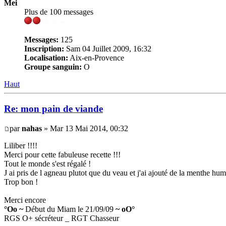
Mei
Plus de 100 messages
Messages:
125
Inscription:
Sam 04 Juillet 2009, 16:32
Localisation:
Aix-en-Provence
Groupe sanguin:
O
Haut
Re: mon pain de viande
par
nahas
» Mar 13 Mai 2014, 00:32
Liliber !!!!
Merci pour cette fabuleuse recette !!!
Tout le monde s'est régalé !
J ai pris de l agneau plutot que du veau et j'ai ajouté de la menthe 
Trop bon !
Merci encore
°Oo ~
Début du Miam le 21/09/09
~ oO°
RGS O+ sécréteur _ RGT Chasseur