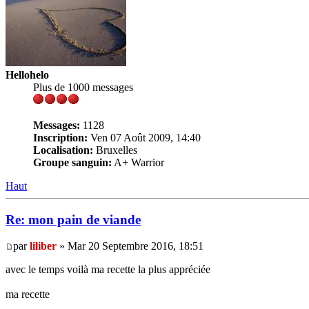
Hellohelo
Plus de 1000 messages
Messages:
1128
Inscription:
Ven 07 Août 2009, 14:40
Localisation:
Bruxelles
Groupe sanguin:
A+ Warrior
Haut
Re: mon pain de viande
par
liliber
» Mar 20 Septembre 2016, 18:51
avec le temps voilà ma recette la plus appréciée
ma recette