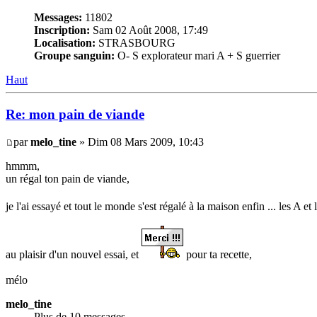
Messages:
11802
Inscription:
Sam 02 Août 2008, 17:49
Localisation:
STRASBOURG
Groupe sanguin:
O- S explorateur mari A + S guerrier
Haut
Re: mon pain de viande
par
melo_tine
» Dim 08 Mars 2009, 10:43
hmmm,
un régal ton pain de viande,
je l'ai essayé et tout le monde s'est régalé à la maison enfin ... les A et
au plaisir d'un nouvel essai, et
pour ta recette,
mélo
melo_tine
Plus de 10 messages