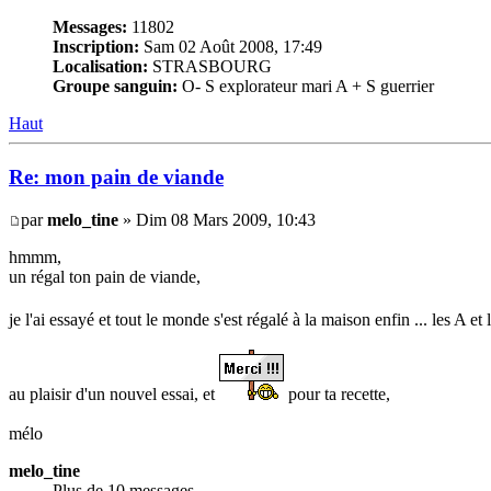
Messages:
11802
Inscription:
Sam 02 Août 2008, 17:49
Localisation:
STRASBOURG
Groupe sanguin:
O- S explorateur mari A + S guerrier
Haut
Re: mon pain de viande
par
melo_tine
» Dim 08 Mars 2009, 10:43
hmmm,
un régal ton pain de viande,
je l'ai essayé et tout le monde s'est régalé à la maison enfin ... les A et
au plaisir d'un nouvel essai, et
pour ta recette,
mélo
melo_tine
Plus de 10 messages