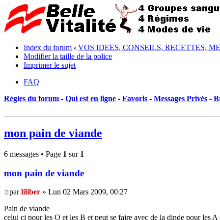
Index du forum
‹
VOS IDEES, CONSEILS, RECETTES, M
Modifier la taille de la police
Imprimer le sujet
FAQ
Règles du forum
-
Qui est en ligne
-
Favoris
-
Messages Privés
-
B
mon pain de viande
6 messages • Page
1
sur
1
mon pain de viande
par
liliber
» Lun 02 Mars 2009, 00:27
Pain de viande
celui ci pour les O et les B et peut se faire avec de la dinde pour les A