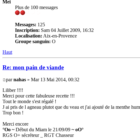
Mei
Plus de 100 messages
Messages:
125
Inscription:
Sam 04 Juillet 2009, 16:32
Localisation:
Aix-en-Provence
Groupe sanguin:
O
Haut
Re: mon pain de viande
par
nahas
» Mar 13 Mai 2014, 00:32
Liliber !!!!
Merci pour cette fabuleuse recette !!!
Tout le monde s'est régalé !
J ai pris de l agneau plutot que du veau et j'ai ajouté de la menthe 
Trop bon !
Merci encore
°Oo ~
Début du Miam le 21/09/09
~ oO°
RGS O+ sécréteur _ RGT Chasseur