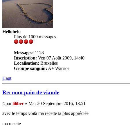
Hellohelo
Plus de 1000 messages
Messages:
1128
Inscription:
Ven 07 Août 2009, 14:40
Localisation:
Bruxelles
Groupe sanguin:
A+ Warrior
Haut
Re: mon pain de viande
par
liliber
» Mar 20 Septembre 2016, 18:51
avec le temps voilà ma recette la plus appréciée
ma recette