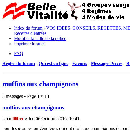
Index du forum
‹
VOS IDEES, CONSEILS, RECETTES, M
Recettes d'entrées
Modifier la taille de la police
Imprimer le sujet
FAQ
Règles du forum
-
Qui est en ligne
-
Favoris
-
Messages Privés
-
B
muffins aux champignons
3 messages • Page
1
sur
1
muffins aux champignons
par
liliber
» Jeu 06 Octobre 2016, 10:41
pour les groupes ou génotypes qui ont droit aux champignons de paris 