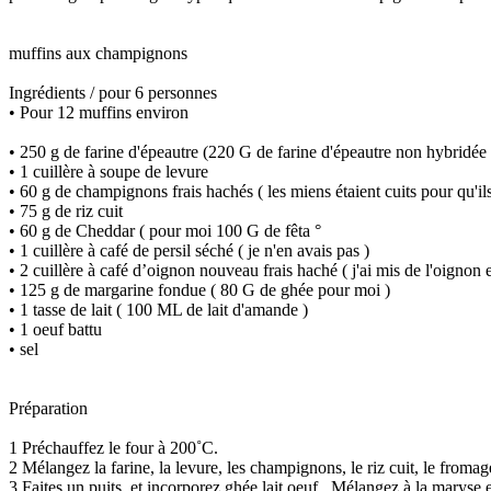
muffins aux champignons
Ingrédients / pour 6 personnes
• Pour 12 muffins environ
• 250 g de farine d'épeautre (220 G de farine d'épeautre non hybridée 
• 1 cuillère à soupe de levure
• 60 g de champignons frais hachés ( les miens étaient cuits pour qu'il
• 75 g de riz cuit
• 60 g de Cheddar ( pour moi 100 G de fêta °
• 1 cuillère à café de persil séché ( je n'en avais pas )
• 2 cuillère à café d’oignon nouveau frais haché ( j'ai mis de l'oignon
• 125 g de margarine fondue ( 80 G de ghée pour moi )
• 1 tasse de lait ( 100 ML de lait d'amande )
• 1 oeuf battu
• sel
Préparation
1 Préchauffez le four à 200˚C.
2 Mélangez la farine, la levure, les champignons, le riz cuit, le fromage
3 Faites un puits, et incorporez ghée lait oeuf . Mélangez à la maryse 