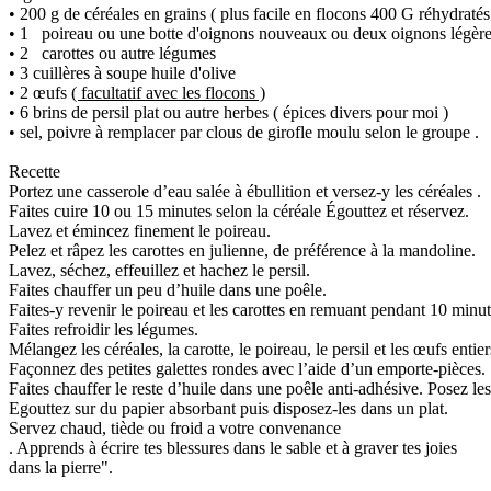
• 200 g de céréales en grains ( plus facile en flocons 400 G réhydratés
• 1 poireau ou une botte d'oignons nouveaux ou deux oignons légèrem
• 2 carottes ou autre légumes
• 3 cuillères à soupe huile d'olive
• 2 œufs
( facultatif avec les flocons )
• 6 brins de persil plat ou autre herbes ( épices divers pour moi )
• sel, poivre à remplacer par clous de girofle moulu selon le groupe .
Recette
Portez une casserole d’eau salée à ébullition et versez-y les céréales .
Faites cuire 10 ou 15 minutes selon la céréale Égouttez et réservez.
Lavez et émincez finement le poireau.
Pelez et râpez les carottes en julienne, de préférence à la mandoline.
Lavez, séchez, effeuillez et hachez le persil.
Faites chauffer un peu d’huile dans une poêle.
Faites-y revenir le poireau et les carottes en remuant pendant 10 minut
Faites refroidir les légumes.
Mélangez les céréales, la carotte, le poireau, le persil et les œufs entier
Façonnez des petites galettes rondes avec l’aide d’un emporte-pièces.
Faites chauffer le reste d’huile dans une poêle anti-adhésive. Posez le
Egouttez sur du papier absorbant puis disposez-les dans un plat.
Servez chaud, tiède ou froid a votre convenance
. Apprends à écrire tes blessures dans le sable et à graver tes joies
dans la pierre".