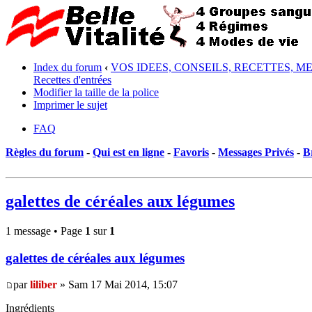
Index du forum
‹
VOS IDEES, CONSEILS, RECETTES, M
Recettes d'entrées
Modifier la taille de la police
Imprimer le sujet
FAQ
Règles du forum
-
Qui est en ligne
-
Favoris
-
Messages Privés
-
B
galettes de céréales aux légumes
1 message • Page
1
sur
1
galettes de céréales aux légumes
par
liliber
» Sam 17 Mai 2014, 15:07
Ingrédients