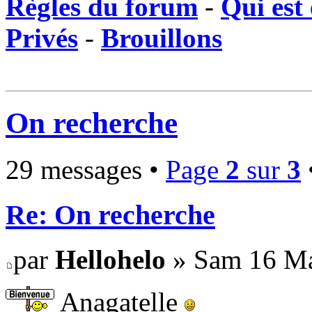
Règles du forum
-
Qui est 
Privés
-
Brouillons
On recherche
29 messages •
Page
2
sur
3
Re: On recherche
par
Hellohelo
» Sam 16 Ma
Anagatelle